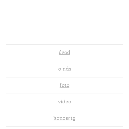
úvod
o nás
foto
video
koncerty