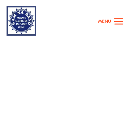
MENU
Kam na band
Články pro štítek Kam na band